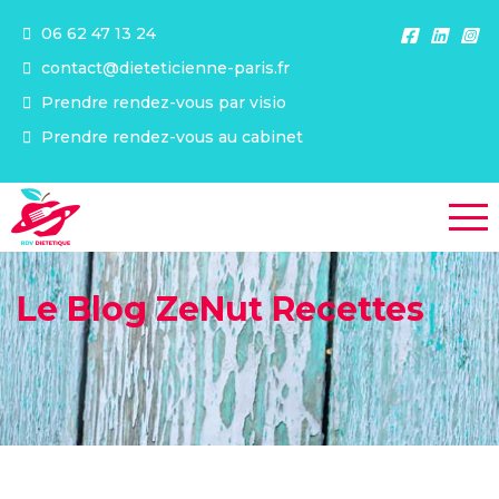
06 62 47 13 24
contact@dieteticienne-paris.fr
Prendre rendez-vous par visio
Prendre rendez-vous au cabinet
Le Blog ZeNut Recettes