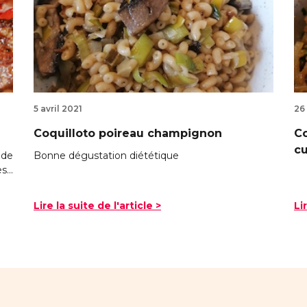
5 avril 2021
26
Coquilloto poireau champignon
Co
c
ade
Bonne dégustation diététique
...
Lire la suite de l'article >
Li