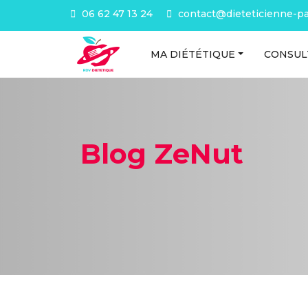
06 62 47 13 24
contact@dieteticienne-par
MA DIÉTÉTIQUE
CONSUL
Blog ZeNut